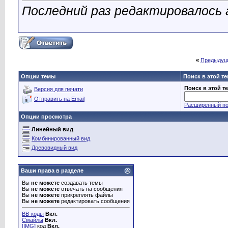
Последний раз редактировалось a
«
Предыдущ
Опции темы
Поиск в этой т
Поиск в этой т
Версия для печати
Отправить на Email
Расширенный по
Опции просмотра
Линейный вид
Комбинированный вид
Древовидный вид
Ваши права в разделе
Вы
не можете
создавать темы
Вы
не можете
отвечать на сообщения
Вы
не можете
прикреплять файлы
Вы
не можете
редактировать сообщения
BB-коды
Вкл.
Смайлы
Вкл.
[IMG]
код
Вкл.